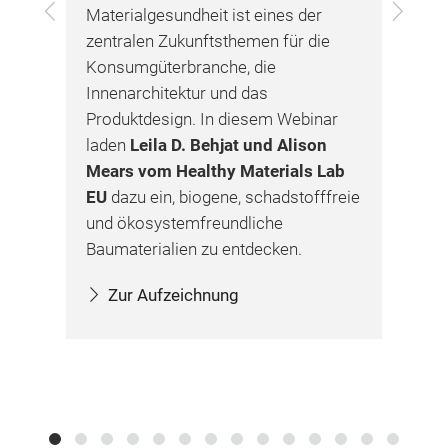
Zurück
Vor
Materialgesundheit ist eines der
Von
die
zentralen Zukunftsthemen für die
Ums
ia
Konsumgüterbranche, die
rev
t
Innenarchitektur und das
Im 
d
Produktdesign. In diesem Webinar
Mad
laden
Leila D. Behjat und Alison
Mar
Mears vom Healthy Materials Lab
erf
EU
dazu ein, biogene, schadstofffreie
Rei
und ökosystemfreundliche
Con
Baumaterialien zu entdecken.
Zur Aufzeichnung